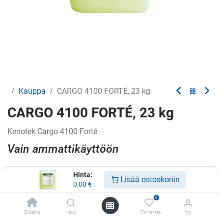
Kauppa
CARGO 4100 FORTÉ, 23 kg
CARGO 4100 FORTÉ, 23 kg
Kenotek Cargo 4100 Forté
Vain ammattikäyttöön
Hinta:
Lisää ostoskoriin
0,00
€
Lisää toivelistalle
0
Ota yhteyttä
Etusivu
Haku
Toivelista
Tili