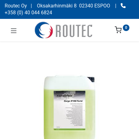
Routec Oy
| Oksakarhinmäki 8 02340 ESPOO
|
+358
(
0) 40 044 6824
0