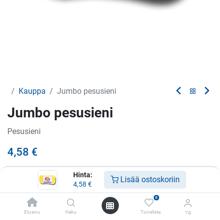
Kauppa
Jumbo pesusieni
Jumbo pesusieni
Pesusieni
4,58
€
Hinta:
Lisää ostoskoriin
Tuote loppu
4,58
€
Saat ilmoituksen kun tuotetta on jälleen varastossa
0
Etusivu
Haku
Toivelista
Tili
Tallenna myöhempää käyttöä varten