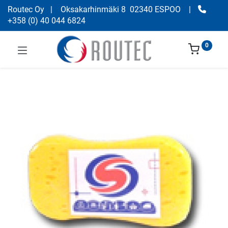
Routec Oy
| Oksakarhinmäki 8 02340 ESPOO
|
+358
(
0) 40 044 6824
0