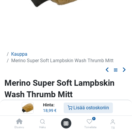
Kauppa
Merino Super Soft Lampbskin Wash Thrumb Mitt
Merino Super Soft Lampbskin
Wash Thrumb Mitt
Hinta:
Pesukinnas peukalonpaikalla
Lisää ostoskoriin
18,99
€
18,99
€
0
Etusivu
Haku
Toivelista
Tili