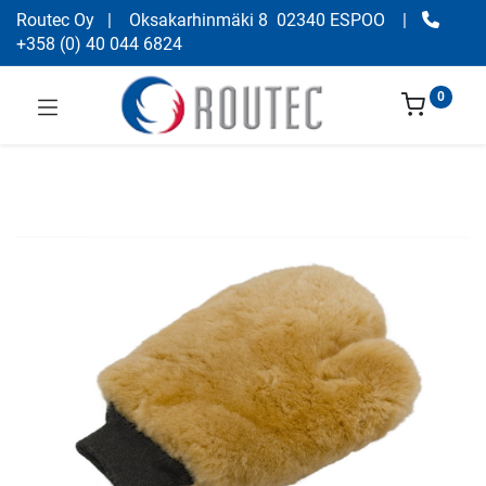
Routec Oy
| Oksakarhinmäki 8 02340 ESPOO
|
+358
(
0) 40 044 6824
0