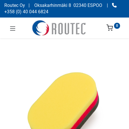
Routec Oy
| Oksakarhinmäki 8 02340 ESPOO
|
+358
(
0) 40 044 6824
0