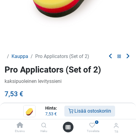
Kauppa
Pro Applicators (Set of 2)
Pro Applicators (Set of 2)
kaksipuoleinen levityssieni
7,53
€
Hinta:
Lisää ostoskoriin
7,53
€
Lisää ostoskoriin
0
Lisää toivelistalle
Etusivu
Haku
Toivelista
Tili