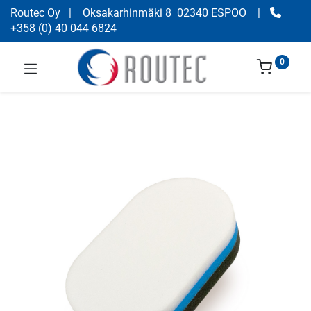
Routec Oy
| Oksakarhinmäki 8 02340 ESPOO
|
+358
(
0) 40 044 6824
0