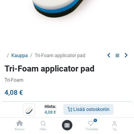
Kauppa
Tri-Foam applicator pad
Tri-Foam applicator pad
Tri-Foam
4,08
€
Hinta:
Lisää ostoskoriin
4,08
€
Lisää ostoskoriin
0
Lisää toivelistalle
Etusivu
Haku
Toivelista
Tili