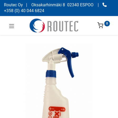
Routec Oy
| Oksakarhinmäki 8 02340 ESPOO
|
+358
(
0) 40 044 6824
0