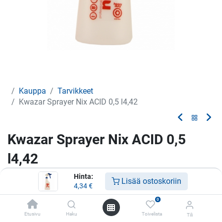
Kauppa
Tarvikkeet
Kwazar Sprayer Nix ACID 0,5 l4,42
Kwazar Sprayer Nix ACID 0,5
l4,42
Hinta:
Sumupullo
Lisää ostoskoriin
4,34
€
4,34
€
0
Etusivu
Haku
Toivelista
Tili