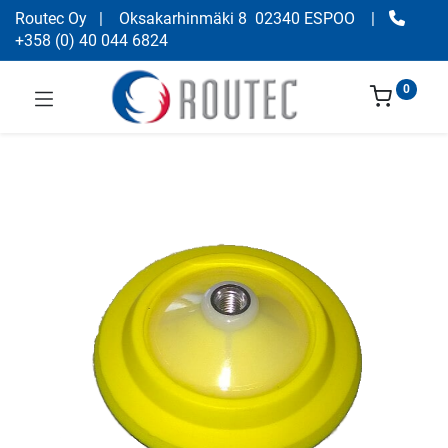
Routec Oy
| Oksakarhinmäki 8 02340 ESPOO
|
+358
(
0) 40 044 6824
0