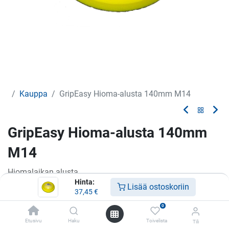
Kauppa
GripEasy Hioma-alusta 140mm M14
GripEasy Hioma-alusta 140mm
M14
Hiomalaikan alusta
Hinta:
Lisää ostoskoriin
37,45
€
37,45
€
0
Etusivu
Haku
Toivelista
Tili