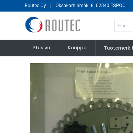
Routec Oy
| Oksakarhinmäki 8 02340 ESPOO
Etusivu
Kauppa
Tuotemerki