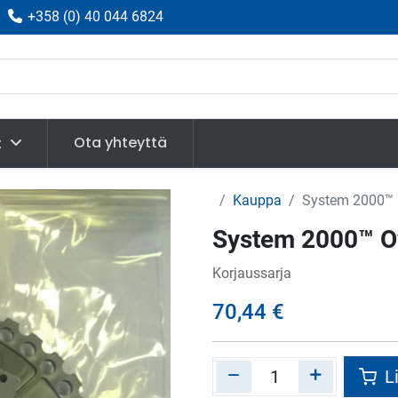
|
+358
(
0) 40 044 6824
Ota yhteyttä
t
Kauppa
System 2000™ O
System 2000™ Ov
Korjaussarja
70,44
€
Li