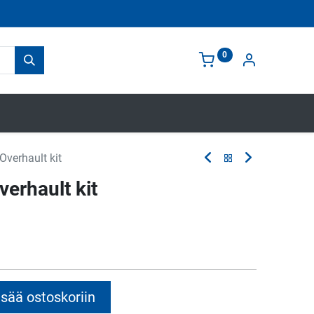
0
verhault kit
erhault kit
sää ostoskoriin