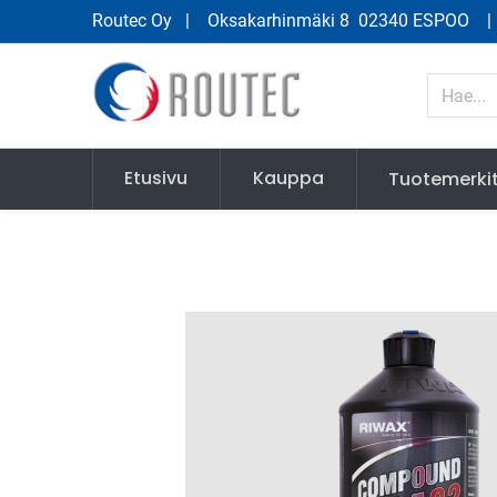
Routec Oy
| Oksakarhinmäki 8 02340 ESPOO
Etusivu
Kauppa
Tuotemerki