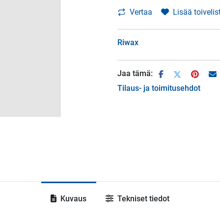
Vertaa
Lisää toivelis
Riwax
Jaa tämä:
Tilaus- ja toimitusehdot
Kuvaus
Tekniset tiedot