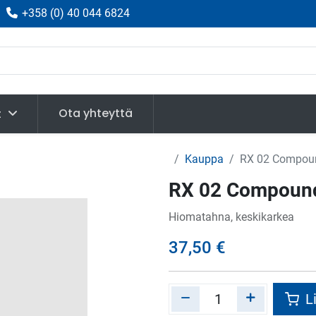
|
+358
(
0) 40 044 6824
Ota yhteyttä
t
Kauppa
RX 02 Compoun
RX 02 Compound
Hiomatahna, keskikarkea
37,50
€
Li