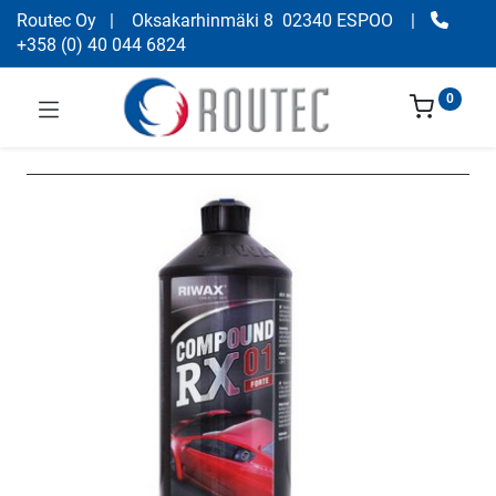
Routec Oy
| Oksakarhinmäki 8 02340 ESPOO
|
+358
(
0) 40 044 6824
0