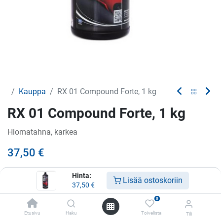
Kauppa
RX 01 Compound Forte, 1 kg
RX 01 Compound Forte, 1 kg
Hiomatahna, karkea
37,50
€
Hinta:
Lisää ostoskoriin
37,50
€
Lisää ostoskoriin
0
Lisää toivelistalle
Etusivu
Haku
Toivelista
Tili